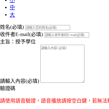
小
中
大
姓名(必填)
收件者E-mail(必填)
主旨：授予學位
請輸入內容(必填)
驗證碼
請使用語音驗證，語音播放請按空白鍵，若無法